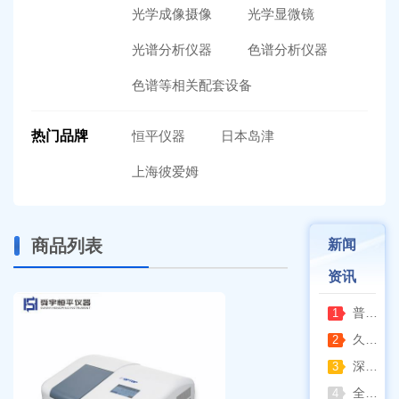
光学成像摄像
光学显微镜
光谱分析仪器
色谱分析仪器
色谱等相关配套设备
热门品牌
恒平仪器
日本岛津
上海彼爱姆
商品列表
新闻
资讯
普通烘箱和耐腐蚀烘箱区分
1
久兴医疗高压蒸汽灭菌器：制药科研灭菌的可靠之选
2
深那静音超声波清洗仪：科研洁净新标准，安静高效更安心
3
全自动凯氏定氮仪测定焦炭中氮 上海纤检助力焦化行业精准检测
4