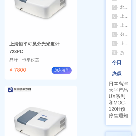
北京六一电泳仪完整选型指南（分电泳槽 + 电源两大模块，按实验场景直接匹配）
5
上海仪电吸光光度法和荧光分析法的异同
6
上海佑科GC-7860系列网络化气相色谱仪
7
分清生物安全柜与洁净工作台 苏州安泰科普两类设备差异
8
上海申安灭菌器外排、内排与干燥功能全解析
上海恒平可见分光光度计
9
723PC
浙江孚夏：打造合规可靠的实验室洁净装备
10
品牌：恒平仪器
今日
¥ 7800
加入清单
热点
日本岛津
天平产品
UX系列
和MOC-
120H预
停售通知