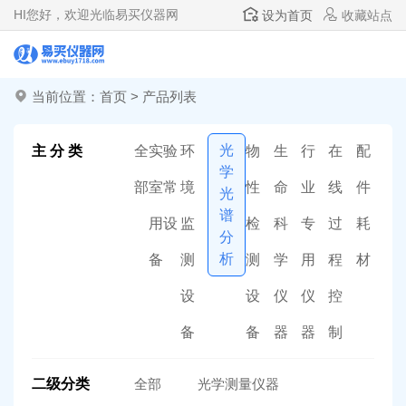
HI
您好，欢迎光临易买仪器网
设为首页
收藏站点
当前位置：
首页
>
产品列表
光
主 分 类
全
实验
环
物
生
行
在
配
学
部
室常
境
性
命
业
线
件
光
谱
用设
监
检
科
专
过
耗
分
析
备
测
测
学
用
程
材
设
设
仪
仪
控
备
备
器
器
制
二级分类
全部
光学测量仪器