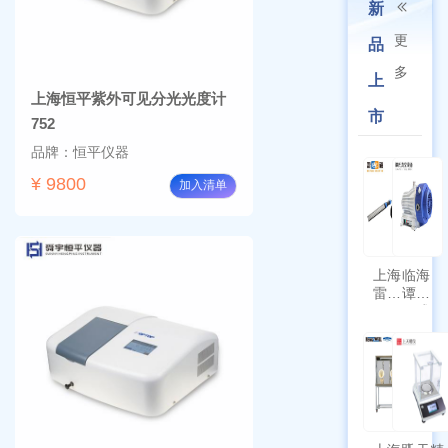
新
更
品
多
上
上海恒平紫外可见分光光度计
市
752
品牌：恒平仪器
¥ 9800
加入清单
上海
临海
雷磁
谭氏
\WZB-
干式
177Y
涡旋
符合
泵
新国
SPL-
标带
10
定位
功能