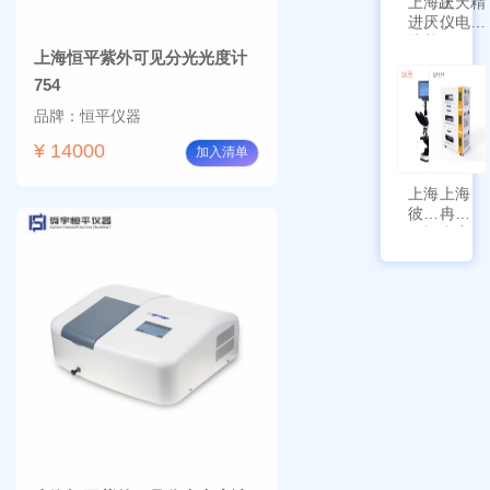
上海跃
上天精
进厌氧
仪电子
培养箱
天平
上海恒平紫外可见分光光度计
HYQX-
AG225
III-T
带审计
754
追踪功
品牌：恒平仪器
能
¥ 14000
加入清单
上海
上海
彼爱
冉绘
姆视
大容
频生
量叠
物显
加全
微镜
温恒
BM-
温摇
4000
床
Rsoi-
3030